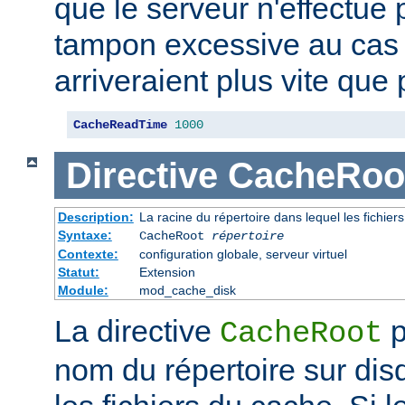
que le serveur n'effectue
tampon excessive au cas
arriveraient plus vite que 
CacheReadTime
1000
Directive
CacheRoo
Description:
La racine du répertoire dans lequel les fichie
Syntaxe:
CacheRoot
répertoire
Contexte:
configuration globale, serveur virtuel
Statut:
Extension
Module:
mod_cache_disk
La directive
p
CacheRoot
nom du répertoire sur dis