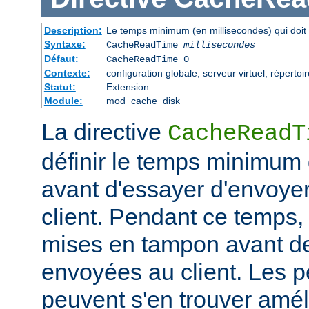
Description:
Le temps minimum (en millisecondes) qui doit 
Syntaxe:
CacheReadTime
millisecondes
Défaut:
CacheReadTime 0
Contexte:
configuration globale, serveur virtuel, répertoi
Statut:
Extension
Module:
mod_cache_disk
La directive
CacheReadT
définir le temps minimum q
avant d'essayer d'envoye
client. Pendant ce temps,
mises en tampon avant de
envoyées au client. Les 
peuvent s'en trouver amél