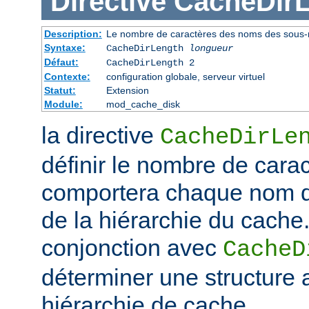
Directive
CacheDir
Description:
Le nombre de caractères des noms des sous-r
Syntaxe:
CacheDirLength
longueur
Défaut:
CacheDirLength 2
Contexte:
configuration globale, serveur virtuel
Statut:
Extension
Module:
mod_cache_disk
la directive
CacheDirLe
définir le nombre de cara
comportera chaque nom d
de la hiérarchie du cache. 
conjonction avec
CacheD
déterminer une structure 
hiérarchie de cache.