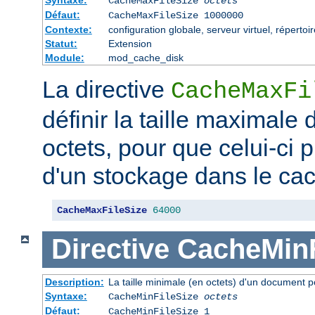
CacheMaxFileSize
octets
Défaut:
CacheMaxFileSize 1000000
Contexte:
configuration globale, serveur virtuel, répertoi
Statut:
Extension
Module:
mod_cache_disk
La directive
CacheMaxFi
définir la taille maximale
octets, pour que celui-ci p
d'un stockage dans le ca
CacheMaxFileSize
64000
Directive
CacheMinF
Description:
La taille minimale (en octets) d'un document p
Syntaxe:
CacheMinFileSize
octets
Défaut:
CacheMinFileSize 1