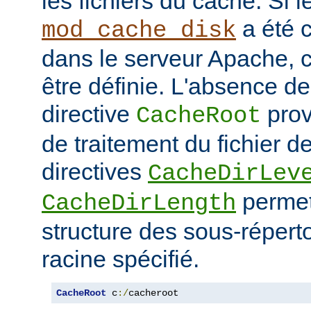
les fichiers du cache. Si 
a été 
mod_cache_disk
dans le serveur Apache, c
être définie. L'absence de 
directive
prov
CacheRoot
de traitement du fichier d
directives
CacheDirLev
permett
CacheDirLength
structure des sous-réperto
racine spécifié.
CacheRoot
 c
:/
cacheroot