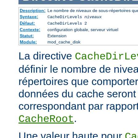
Description:
Le nombre de niveaux de sous-répertoires qu
Syntaxe:
CacheDirLevels
niveaux
Défaut:
CacheDirLevels 2
Contexte:
configuration globale, serveur virtuel
Statut:
Extension
Module:
mod_cache_disk
La directive
CacheDirLe
définir le nombre de nive
répertoires que comporter
données du cache seront
correspondant par rapport
.
CacheRoot
Une valeur haute pour
Ca