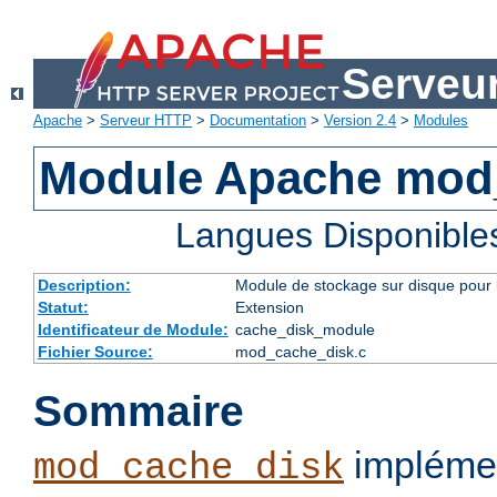
Serveu
Apache
>
Serveur HTTP
>
Documentation
>
Version 2.4
>
Modules
Module Apache mod
Langues Disponible
Description:
Module de stockage sur disque pour l
Statut:
Extension
Identificateur de Module:
cache_disk_module
Fichier Source:
mod_cache_disk.c
Sommaire
implémen
mod_cache_disk