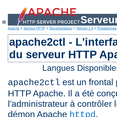
Serveu
Apache
>
Serveur HTTP
>
Documentation
>
Version 2.4
>
Programmes
apache2ctl - L'interf
du serveur HTTP Ap
Langues Disponible
est un frontal
apache2ctl
HTTP Apache. Il a été conç
l'administrateur à contrôler
démon Apache
.
httpd